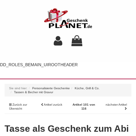
DD_ROLES_BEMAIN_UIROOTHEADER
Toggl
navig
Sie sind hier:
Personalisierte Geschenke
Küche, Grill & Co.
Tassen & Becher mit Gravur
Zurück zur
Artikel zurück
Artikel 101 von
nächster Artikel
Übersicht
116
Tasse als Geschenk zum Abi