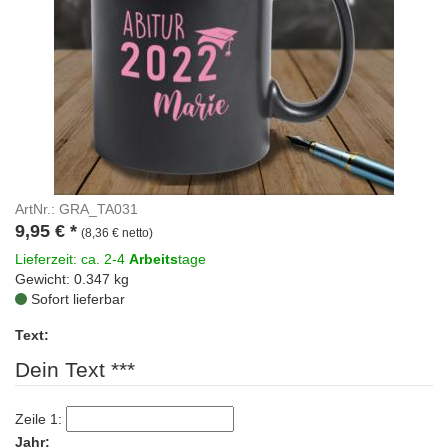
ArtNr.: GRA_TA031
9,95
€
*
(8,36 € netto)
Lieferzeit: ca. 2-4
Arbeits
tage
Gewicht: 0.347 kg
Sofort lieferbar
Text:
Dein Text ***
Zeile 1:
Jahr: