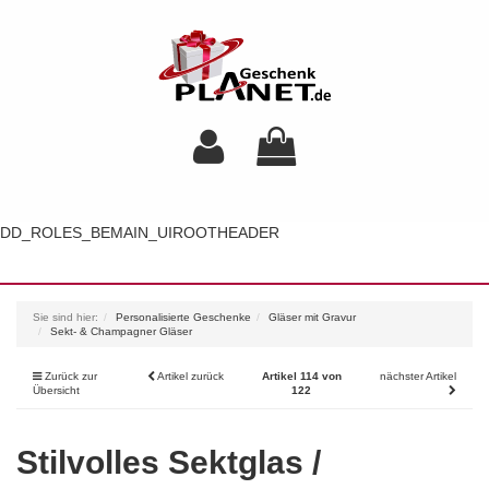
DD_ROLES_BEMAIN_UIROOTHEADER
Toggl
navig
Sie sind hier:
Personalisierte Geschenke
Gläser mit Gravur
Sekt- & Champagner Gläser
Zurück zur
Artikel zurück
Artikel 114 von
nächster Artikel
Übersicht
122
Stilvolles Sektglas /