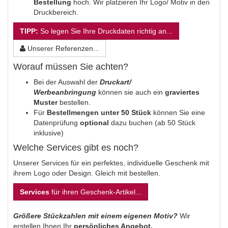
Bestellung
hoch. Wir platzieren Ihr Logo/ Motiv in den
Druckbereich.
TIPP:
So legen Sie Ihre Druckdaten richtig an...
Unserer Referenzen...
Worauf müssen Sie achten?
Bei der Auswahl der
Druckart/
Werbeanbringung
können sie auch ein
graviertes
Muster
bestellen.
Für
Bestellmengen unter 50 Stück
können Sie eine
Datenprüfung
optional
dazu buchen (ab 50 Stück
inklusive)
Welche Services gibt es noch?
Unserer Services für ein perfektes, individuelle Geschenk mit
ihrem Logo oder Design. Gleich mit bestellen.
Services
für ihren Geschenk-Artikel...
Größere Stückzahlen mit einem eigenen Motiv?
Wir
erstellen Ihnen Ihr
persönliches Angebot.
.