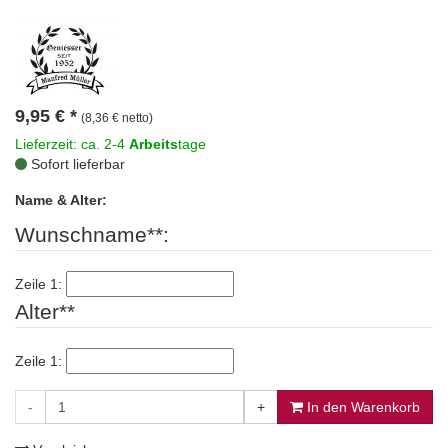
9,95
€
*
(8,36 € netto)
Lieferzeit: ca. 2-4
Arbeits
tage
Sofort lieferbar
Name & Alter:
Wunschname**:
Zeile 1:
Alter**
Zeile 1:
-
+
In den Warenkorb