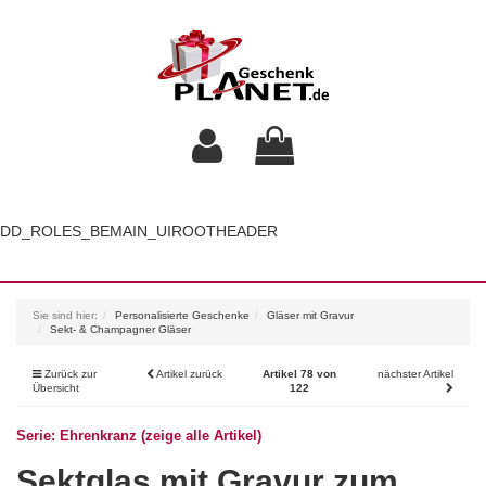
DD_ROLES_BEMAIN_UIROOTHEADER
Toggl
navig
Sie sind hier:
Personalisierte Geschenke
Gläser mit Gravur
Sekt- & Champagner Gläser
Zurück zur
Artikel zurück
Artikel 78 von
nächster Artikel
Übersicht
122
Serie: Ehrenkranz (zeige alle Artikel)
Sektglas mit Gravur zum