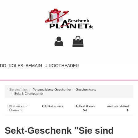
DD_ROLES_BEMAIN_UIROOTHEADER
Toggl
navig
Sie sind hier:
Personalisierte Geschenke
Geschenksets
Sekt & Champagner
Zurück zur
Artikel zurück
Artikel 6 von
nächster Artikel
Übersicht
54
Sekt-Geschenk "Sie sind