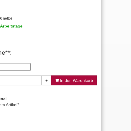
€ netto)
Arbeits
tage
e**:
+
In den Warenkorb
ttel
m Artikel?