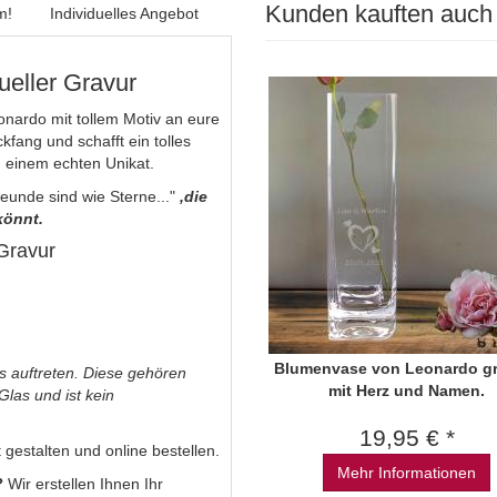
Kunden kauften auch
m!
Individuelles Angebot
dueller Gravur
onardo mit tollem Motiv an eure
kfang und schafft ein tolles
zu einem echten Unikat.
eunde sind wie Sterne..."
,die
könnt.
 Gravur
Blumenvase von Leonardo gr
s auftreten. Diese gehören
mit Herz und Namen.
las und ist kein
19,95 € *
gestalten und online bestellen.
Mehr Informationen
?
Wir erstellen Ihnen Ihr