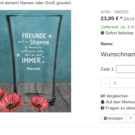
it deinem Namen oder Gruß graviert.
ArtNr.: VA0202
23,95
€
*
(20,13 
Lieferzeit: ca. 2-4
Sofort lieferbar
Name:
Wunschnam
Zeile 1:
-
Vergleichen
Auf den Merkze
Fragen zu diese
Anzeigen
?