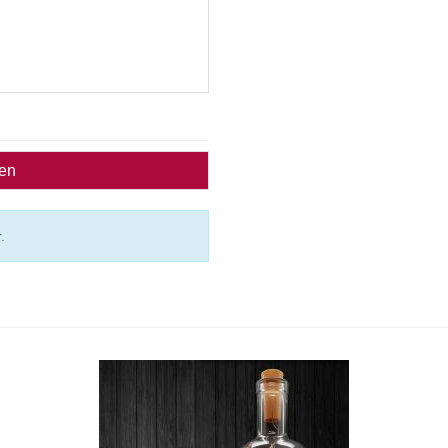
ben
.