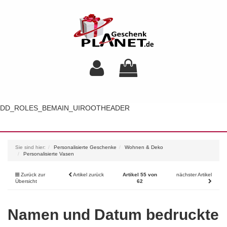
DD_ROLES_BEMAIN_UIROOTHEADER
Toggl
navig
Sie sind hier:
Personalisierte Geschenke
Wohnen & Deko
Personalisierte Vasen
Zurück zur
Artikel zurück
Artikel 55 von
nächster Artikel
Übersicht
62
Namen und Datum bedruckte