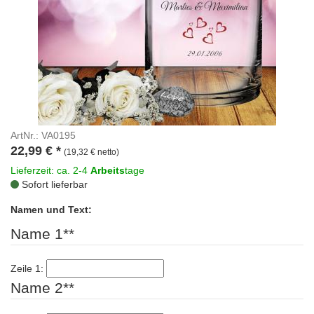
ArtNr.: VA0195
22,99
€
*
(19,32 € netto)
Lieferzeit: ca. 2-4
Arbeits
tage
Sofort lieferbar
Namen und Text:
Name 1**
Zeile 1:
Name 2**