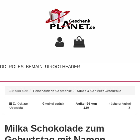
DD_ROLES_BEMAIN_UIROOTHEADER
Toggl
navig
Sie sind hier:
Personalisierte Geschenke
Süßes & Genießer-Geschenke
Zurück zur
Artikel zurück
Artikel 56 von
nächster Artikel
Übersicht
120
Milka Schokolade zum
Geburtstag mit Namen