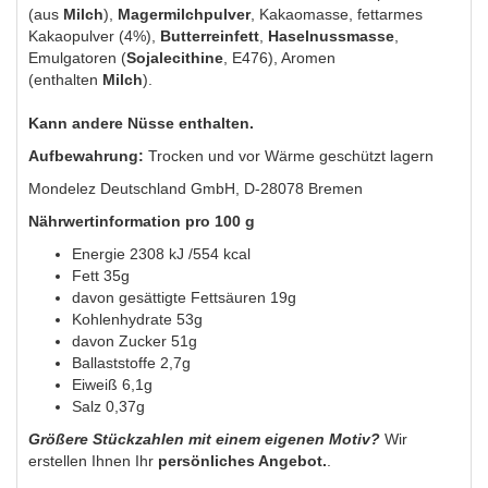
(aus
Milch
),
Magermilchpulver
, Kakaomasse, fettarmes
Kakaopulver (4%),
Butterreinfett
,
Haselnussmasse
,
Emulgatoren (
Sojalecithine
, E476), Aromen
(enthalten
Milch
).
Kann andere Nüsse enthalten.
Aufbewahrung:
Trocken und vor Wärme geschützt lagern
Mondelez Deutschland GmbH, D-28078 Bremen
Nährwertinformation pro 100 g
Energie 2308 kJ /554 kcal
Fett 35g
davon gesättigte Fettsäuren 19g
Kohlenhydrate 53g
davon Zucker 51g
Ballaststoffe 2,7g
Eiweiß 6,1g
Salz 0,37g
Größere Stückzahlen mit einem eigenen Motiv?
Wir
erstellen Ihnen Ihr
persönliches Angebot.
.