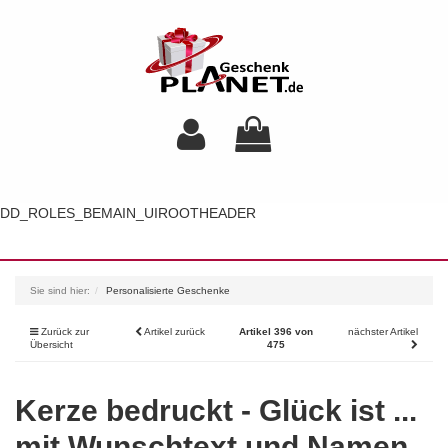
DD_ROLES_BEMAIN_UIROOTHEADER
Toggl
navig
Sie sind hier:
Personalisierte Geschenke
Zurück zur
Artikel zurück
Artikel 396 von
nächster Artikel
Übersicht
475
Kerze bedruckt - Glück ist ...
mit Wunschtext und Namen