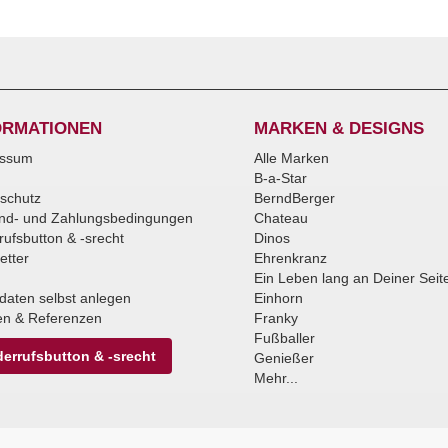
ORMATIONEN
MARKEN & DESIGNS
essum
Alle Marken
B-a-Star
schutz
BerndBerger
nd- und Zahlungsbedingungen
Chateau
rufsbutton & -srecht
Dinos
etter
Ehrenkranz
Ein Leben lang an Deiner Seit
daten selbst anlegen
Einhorn
n & Referenzen
Franky
Fußballer
errufsbutton & -srecht
Genießer
Mehr...