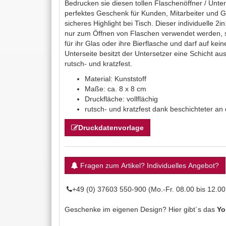
Bedrucken sie diesen tollen Flaschenöffner / Unters
perfektes Geschenk für Kunden, Mitarbeiter und G
sicheres Highlight bei Tisch. Dieser individuelle 2
nur zum Öffnen von Flaschen verwendet werden, 
für ihr Glas oder ihre Bierflasche und darf auf kei
Unterseite besitzt der Untersetzer eine Schicht a
rutsch- und kratzfest.
Material: Kunststoff
Maße: ca. 8 x 8 cm
Druckfläche: vollflächig
rutsch- und kratzfest dank beschichteter an 
Druckdatenvorlage
Fragen zum Artikel? Individuelles Angebot?
+49 (0) 37603 550-900 (Mo.-Fr. 08.00 bis 12.00
Geschenke im eigenen Design? Hier gibt´s das
Yo