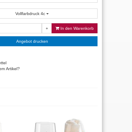
Vollfarbdruck 4c
+
In den Warenkorb
Angebot drucken
ttel
m Artikel?