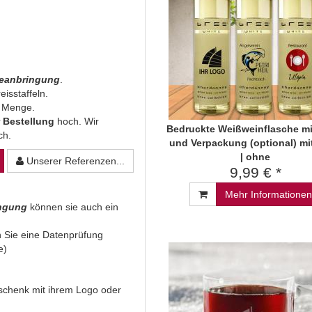
beanbringung
.
eisstaffeln.
n Menge.
 Bestellung
hoch. Wir
Bedruckte Weißweinflasche m
ich.
und Verpackung (optional) mi
| ohne
Unserer Referenzen...
9,99 € *
Mehr Informationen
ingung
können sie auch ein
 Sie eine Datenprüfung
e)
Geschenk mit ihrem Logo oder