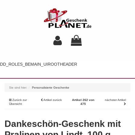
DD_ROLES_BEMAIN_UIROOTHEADER
Toggl
navig
Sie sind hier:
Personalisierte Geschenke
Zurück zur
Artikel zurück
Artikel 262 von
nächster Artikel
Übersicht
475
Dankeschön-Geschenk mit
Pralinen von Lindt, 100 g