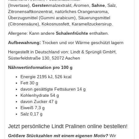
(Invertase),
Gersten
malzextrakt, Aromen,
Sahne
, Salz,
Zitronensaftkonzentrat, natürliches Orangenaroma,
Überzugsmittel (Gummi arabicum), Säuerungsmittel
(Citronensäure), Kokosnussfett, Karamellzuckersirup.
Allergene: Kann andere
Schalenfrüchte
enthalten.
Aufbewahrung:
Trocken und vor Wärme geschützt lagern
Hergestellt in Deutschland von: Lindt & Sprüngli GmbH,
Süsterfeldstraße 130, 52072 Aachen
Nährwertinformation pro 100 g
Energie 2195 kJ, 526 kcal
Fett 30 g
davon gesättigte Fettsäuren 14 g
Kohlenhydrate 54 g
davon Zucker 47 g
Eiweiß 7,3 g
Salz 0,17 g
Jetzt persönliche Lindt Pralinen online bestellen!
Größere Stückzahlen mit einem eigenen Motiv?
Wir