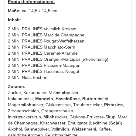
Produktinformationen:
Maße:
ca. 14,5 x 14,5 cm
Inhalt:
2 MINI PRALINÉS Vollmilch Krokant
2 MINI PRALINÉS Marc de Champagne
2 MINI PRALINÉS Nougat-Waffelherzen
2 MINI PRALINÉS Macchiato-Stern
2 MINI PRALINÉS Caramel-Amande
4 MINI PRALINÉS Orangen-Marzipan (alkoholhaltig)
2 MINI PRALINÉS Pistazien-Marzipan
2 MINI PRALINÉS Haselnuss-Nougat
2 MINI Nuss Becherli
Zutaten:
Zucker, Kakaobutter, Voll
milch
pulver,
Kakaomasse,
Mandeln
,
Haselnüsse
,
Butter
reinfett,
Mager
milch
pulver, Glukosesirup, Traubenzucker,
Pistazien
,
Zitronenschalen, Orangenschalen,
Invertzuckersirup,
Milch
zucker, Glukose-Fruktose-Sirup, Marc
de Champagne, Kirschwasser, Emulgator (Lecithine (
Soja
)),
Alkohol,
Sahne
pulver, Voll
milch
,
Weizen
mehl, Kaffee,
natürliche Aromen, Feuchthaltemittel