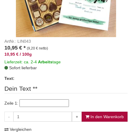
ArtNr.: LIN043
10,95
€
*
(9,20 € netto)
10,95 € / 100g
Lieferzeit: ca. 2-4
Arbeits
tage
Sofort lieferbar
Text:
Dein Text **
Zeile 1:
-
+
In den Warenkorb
Vergleichen