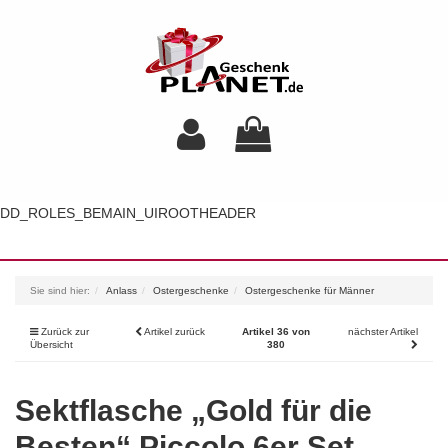
DD_ROLES_BEMAIN_UIROOTHEADER
Toggl
navig
Sie sind hier:
Anlass
Ostergeschenke
Ostergeschenke für Männer
Zurück zur
Artikel zurück
Artikel 36 von
nächster Artikel
Übersicht
380
Sektflasche „Gold für die
Besten“ Piccolo 6er Set