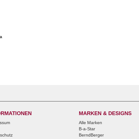
a
ORMATIONEN
MARKEN & DESIGNS
essum
Alle Marken
B-a-Star
schutz
BerndBerger