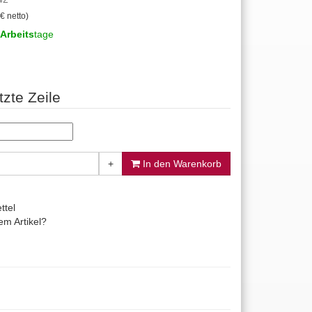
€ netto)
Arbeits
tage
tzte Zeile
+
In den Warenkorb
ttel
m Artikel?