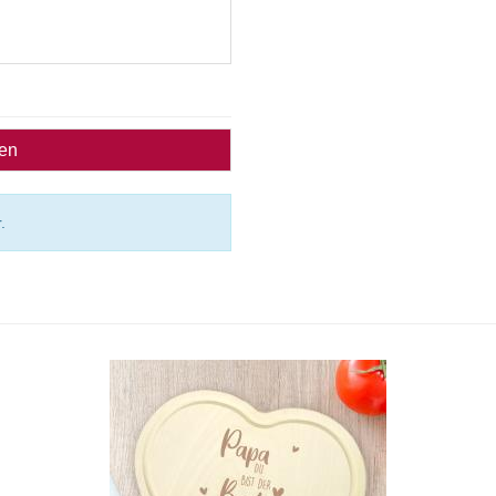
ben
.