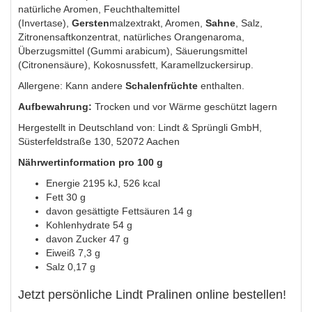
natürliche Aromen, Feuchthaltemittel
(Invertase),
Gersten
malzextrakt, Aromen,
Sahne
, Salz,
Zitronensaftkonzentrat, natürliches Orangenaroma,
Überzugsmittel (Gummi arabicum), Säuerungsmittel
(Citronensäure), Kokosnussfett, Karamellzuckersirup.
Allergene: Kann andere
Schalenfrüchte
enthalten.
Aufbewahrung:
Trocken und vor Wärme geschützt lagern
Hergestellt in Deutschland von: Lindt & Sprüngli GmbH,
Süsterfeldstraße 130, 52072 Aachen
Nährwertinformation pro 100 g
Energie 2195 kJ, 526 kcal
Fett 30 g
davon gesättigte Fettsäuren 14 g
Kohlenhydrate 54 g
davon Zucker 47 g
Eiweiß 7,3 g
Salz 0,17 g
Jetzt persönliche Lindt Pralinen online bestellen!