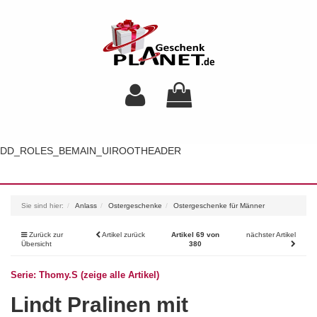
DD_ROLES_BEMAIN_UIROOTHEADER
Toggl
navig
Sie sind hier:
Anlass
Ostergeschenke
Ostergeschenke für Männer
Zurück zur
Artikel zurück
Artikel 69 von
nächster Artikel
Übersicht
380
Serie: Thomy.S (zeige alle Artikel)
Lindt Pralinen mit