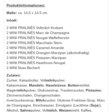
Produktinformationen:
Maße:
ca. 14,5 x 14,5 cm
Inhalt:
2 MINI PRALINÉS Vollmilch Krokant
2 MINI PRALINÉS Marc de Champagne
2 MINI PRALINÉS Nougat-Waffelherzen
2 MINI PRALINÉS Macchiato-Stern
2 MINI PRALINÉS Caramel-Amande
4 MINI PRALINÉS Orangen-Marzipan (alkoholhaltig)
2 MINI PRALINÉS Pistazien-Marzipan
2 MINI PRALINÉS Haselnuss-Nougat
2 MINI Nuss Becherli
Zutaten:
Zucker, Kakaobutter, Voll
milch
pulver,
Kakaomasse,
Mandeln
,
Haselnüsse
,
Butter
reinfett,
Mager
milch
pulver, Glukosesirup, Traubenzucker,
Pistazien
,
Zitronenschalen, Orangenschalen,
Invertzuckersirup,
Milch
zucker, Glukose-Fruktose-Sirup, Marc
de Champagne, Kirschwasser, Emulgator (Lecithine (
Soja
)),
Alkohol,
Sahne
pulver, Voll
milch
,
Weizen
mehl, Kaffee,