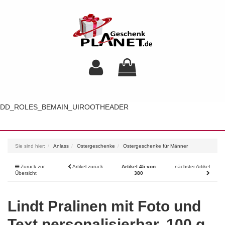
DD_ROLES_BEMAIN_UIROOTHEADER
Toggl
navig
Sie sind hier:
Anlass
Ostergeschenke
Ostergeschenke für Männer
Zurück zur
Artikel zurück
Artikel 45 von
nächster Artikel
Übersicht
380
Lindt Pralinen mit Foto und
Text personalisierbar, 100 g