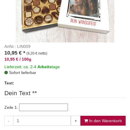
ArtNr.: LIN009
10,95
€
*
(9,20 € netto)
10,95 € / 100g
Lieferzeit: ca. 2-4
Arbeits
tage
Sofort lieferbar
Text:
Dein Text **
Zeile 1:
-
+
In den Warenkorb