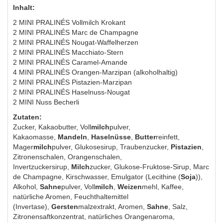
Inhalt:
2 MINI PRALINÉS Vollmilch Krokant
2 MINI PRALINÉS Marc de Champagne
2 MINI PRALINÉS Nougat-Waffelherzen
2 MINI PRALINÉS Macchiato-Stern
2 MINI PRALINÉS Caramel-Amande
4 MINI PRALINÉS Orangen-Marzipan (alkoholhaltig)
2 MINI PRALINÉS Pistazien-Marzipan
2 MINI PRALINÉS Haselnuss-Nougat
2 MINI Nuss Becherli
Zutaten:
Zucker, Kakaobutter, Voll
milch
pulver,
Kakaomasse,
Mandeln
,
Haselnüsse
,
Butter
reinfett,
Mager
milch
pulver, Glukosesirup, Traubenzucker,
Pistazien
,
Zitronenschalen, Orangenschalen,
Invertzuckersirup,
Milch
zucker, Glukose-Fruktose-Sirup, Marc
de Champagne, Kirschwasser, Emulgator (Lecithine (
Soja
)),
Alkohol,
Sahne
pulver, Voll
milch
,
Weizen
mehl, Kaffee,
natürliche Aromen, Feuchthaltemittel
(Invertase),
Gersten
malzextrakt, Aromen,
Sahne
, Salz,
Zitronensaftkonzentrat, natürliches Orangenaroma,