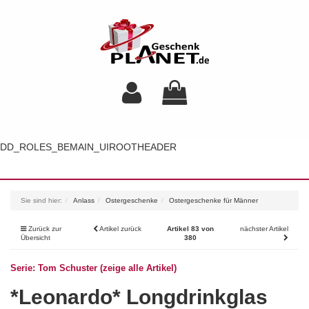
DD_ROLES_BEMAIN_UIROOTHEADER
Toggl
navig
Sie sind hier:
Anlass
Ostergeschenke
Ostergeschenke für Männer
Zurück zur
Artikel zurück
Artikel 83 von
nächster Artikel
Übersicht
380
Serie: Tom Schuster (zeige alle Artikel)
*Leonardo* Longdrinkglas