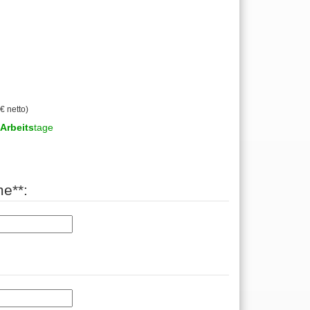
€ netto)
Arbeits
tage
e**: