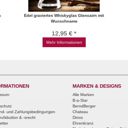
n
Edel graviertes Whiskyglas Glencairn mit
Wunschname
12,95 € *
Mehr Informationen
ORMATIONEN
MARKEN & DESIGNS
essum
Alle Marken
B-a-Star
schutz
BerndBerger
nd- und Zahlungsbedingungen
Chateau
rufsbutton & -srecht
Dinos
etter
Ehrenkranz