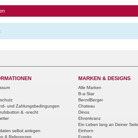
ben
.
ORMATIONEN
MARKEN & DESIGNS
essum
Alle Marken
B-a-Star
schutz
BerndBerger
nd- und Zahlungsbedingungen
Chateau
rufsbutton & -srecht
Dinos
etter
Ehrenkranz
Ein Leben lang an Deiner Seit
daten selbst anlegen
Einhorn
n & Referenzen
Franky