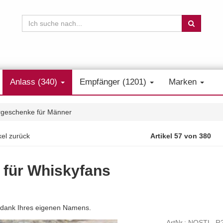
Anlass (340)
Empfänger (1201)
Marken
rgeschenke für Männer
kel zurück
Artikel 57 von 380
 für Whiskyfans
at dank Ihres eigenen Namens.
ArtNr.: NOSTL_R