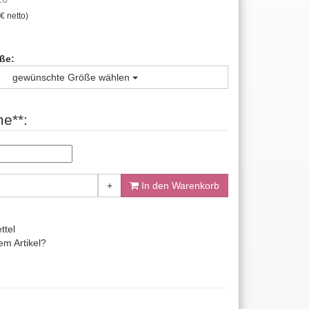
€ netto)
ße:
gewünschte Größe wählen
e**:
+
In den Warenkorb
ttel
m Artikel?