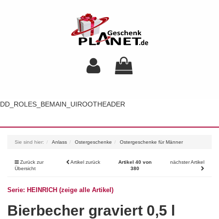
DD_ROLES_BEMAIN_UIROOTHEADER
Toggl
navig
Sie sind hier:
Anlass
Ostergeschenke
Ostergeschenke für Männer
Zurück zur
Artikel zurück
Artikel 40 von
nächster Artikel
Übersicht
380
Serie: HEINRICH (zeige alle Artikel)
Bierbecher graviert 0,5 l