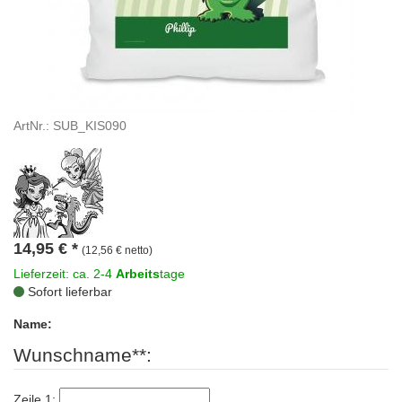
ArtNr.: SUB_KIS090
14,95
€
*
(12,56 € netto)
Lieferzeit: ca. 2-4
Arbeits
tage
Sofort lieferbar
Name:
Wunschname**:
Zeile 1: