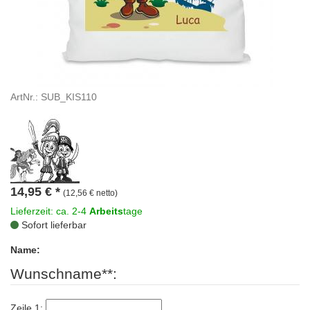
ArtNr.: SUB_KIS110
14,95
€
*
(12,56 € netto)
Lieferzeit: ca. 2-4
Arbeits
tage
Sofort lieferbar
Name:
Wunschname**:
Zeile 1: