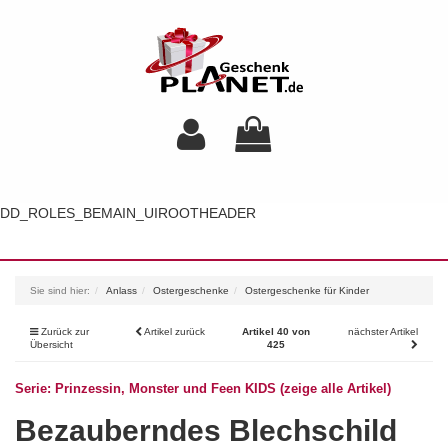
DD_ROLES_BEMAIN_UIROOTHEADER
Toggl
navig
Sie sind hier:
Anlass
Ostergeschenke
Ostergeschenke für Kinder
Zurück zur
Artikel zurück
Artikel 40 von
nächster Artikel
Übersicht
425
Serie: Prinzessin, Monster und Feen KIDS (zeige alle Artikel)
Bezauberndes Blechschild