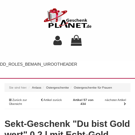
DD_ROLES_BEMAIN_UIROOTHEADER
Toggl
navig
Sie sind hier:
Anlass
Ostergeschenke
Ostergeschenke für Frauen
Zurück zur
Artikel zurück
Artikel 57 von
nächster Artikel
Übersicht
434
Sekt-Geschenk "Du bist Gold
wert" 0,2 l mit Echt-Gold