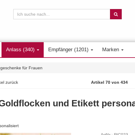
Anlass (340)
Empfänger (1201)
Marken
rgeschenke für Frauen
kel zurück
Artikel 70 von 434
Goldflocken und Etikett persona
onalisiert
ArtNr.: PIC023