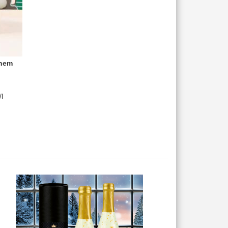
enem
l