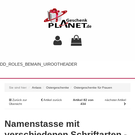
DD_ROLES_BEMAIN_UIROOTHEADER
Toggl
navig
Sie sind hier:
Anlass
Ostergeschenke
Ostergeschenke für Frauen
Zurück zur
Artikel zurück
Artikel 82 von
nächster Artikel
Übersicht
434
Namenstasse mit
verschiedenen Schriftarten -