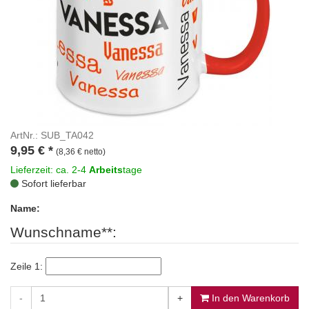
ArtNr.: SUB_TA042
9,95
€
*
(8,36 € netto)
Lieferzeit: ca. 2-4
Arbeits
tage
Sofort lieferbar
Name:
Wunschname**:
Zeile 1:
-
+
In den Warenkorb