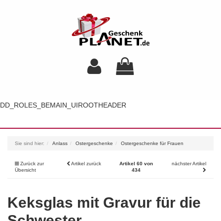
DD_ROLES_BEMAIN_UIROOTHEADER
Toggl
navig
Sie sind hier:
Anlass
Ostergeschenke
Ostergeschenke für Frauen
Zurück zur
Artikel zurück
Artikel 60 von
nächster Artikel
Übersicht
434
Keksglas mit Gravur für die
Schwester