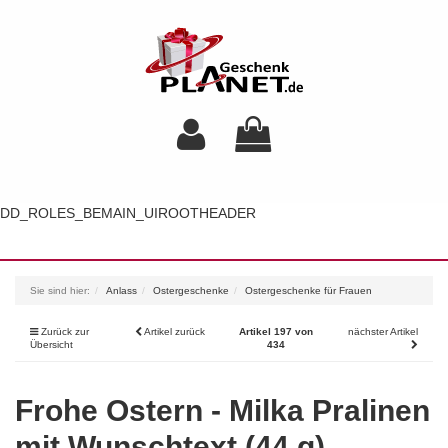
DD_ROLES_BEMAIN_UIROOTHEADER
Toggl
navig
Sie sind hier:
Anlass
Ostergeschenke
Ostergeschenke für Frauen
Zurück zur
Artikel zurück
Artikel 197 von
nächster Artikel
Übersicht
434
Frohe Ostern - Milka Pralinen
mit Wunschtext (44 g)