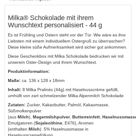
Milka® Schokolade mit ihrem
Wunschtext personalisiert - 44 g
Es ist Frühling und Ostern steht vor der Tür. Wie wäre es ihre
Liebsten mit einem individuellem Ostergruß zu überraschen?
Diese kleine süße Aufmerksamkeit wird sicher gut ankommen.
Diese Geschenkbox mit Milka Schokolade bedrucken wir mit
unserem Oster-Design und ihrem Wunschtext.
Produktinformation:
Maße:
ca. 136 x 128 x 18mm
Inhalt:
8 Milka Pralinés (44g) mit Haselnusscrème gefüllt,
umhüllt von zart schmelzender Milka Alpenmilch Schokolade
Zutaten:
Zucker, Kakaobutter, Palmöl, Kakaomasse,
Süßmolkenpulver
(aus
Milch
),
Magermilchpulver
,
Butterreinfett
,
Haselnussmass
Emulgatoren (
Sojalecithine
, E476), Aromen
(enthalten
Milch
). 5% Haselnussmasse in
Haselnusscremefüllung.