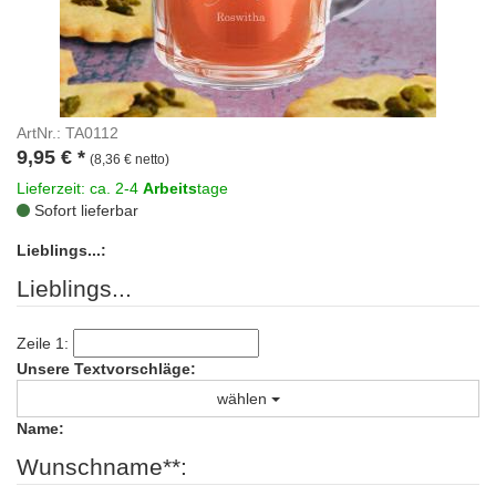
ArtNr.: TA0112
9,95
€
*
(8,36 € netto)
Lieferzeit: ca. 2-4
Arbeits
tage
Sofort lieferbar
Lieblings...:
Lieblings...
Zeile 1:
Unsere Textvorschläge:
wählen
Name:
Wunschname**: