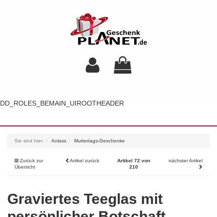
DD_ROLES_BEMAIN_UIROOTHEADER
Toggl
navig
Sie sind hier:
Anlass
Muttertags-Geschenke
Zurück zur
Artikel zurück
Artikel 72 von
nächster Artikel
Übersicht
210
Graviertes Teeglas mit
persönlicher Botschaft