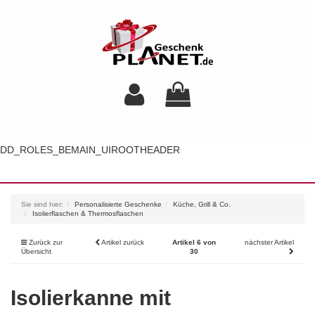
DD_ROLES_BEMAIN_UIROOTHEADER
Toggl
navig
Sie sind hier:
Personalisierte Geschenke
Küche, Grill & Co.
Isolierflaschen & Thermosflaschen
Zurück zur
Artikel zurück
Artikel 6 von
nächster Artikel
Übersicht
30
Isolierkanne mit