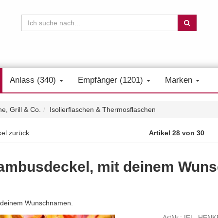
Anlass (340)
Empfänger (1201)
Marken
e, Grill & Co.
Isolierflaschen & Thermosflaschen
kel zurück
Artikel 28 von 30
 Bambusdeckel, mit deinem Wun
v mit deinem Wunschnamen.
ArtNr.: IFL_HEN