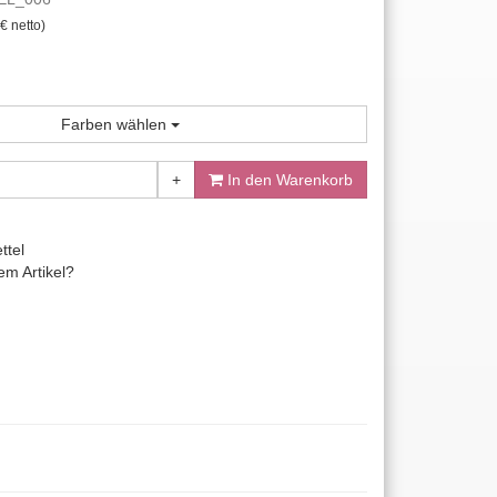
€ netto)
Farben wählen
+
In den Warenkorb
ttel
m Artikel?