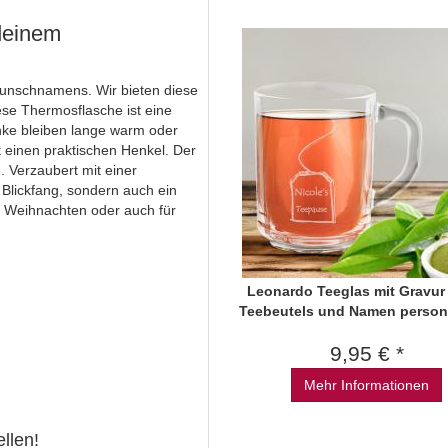
 deinem
 Wunschnamens. Wir bieten diese
ese Thermosflasche ist eine
nke bleiben lange warm oder
 einen praktischen Henkel. Der
 Verzaubert mit einer
n Blickfang, sondern auch ein
 Weihnachten oder auch für
Leonardo Teeglas mit Gravur
Teebeutels und Namen persona
9,95 € *
Mehr Informationen
ellen!