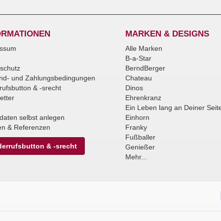
ORMATIONEN
MARKEN & DESIGNS
essum
Alle Marken
B-a-Star
schutz
BerndBerger
nd- und Zahlungsbedingungen
Chateau
rufsbutton & -srecht
Dinos
etter
Ehrenkranz
Ein Leben lang an Deiner Seit
daten selbst anlegen
Einhorn
n & Referenzen
Franky
Fußballer
errufsbutton & -srecht
Genießer
Mehr...