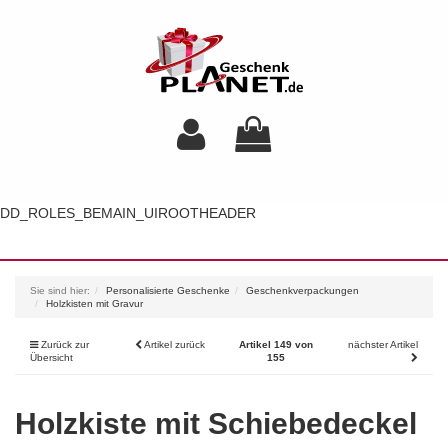
DD_ROLES_BEMAIN_UIROOTHEADER
Toggl
navig
Sie sind hier:
Personalisierte Geschenke
Geschenkverpackungen
Holzkisten mit Gravur
Zurück zur
Artikel zurück
Artikel 149 von
nächster Artikel
Übersicht
155
Holzkiste mit Schiebedeckel