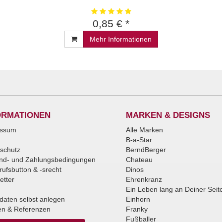
0,85 € *
Mehr Informationen
ORMATIONEN
MARKEN & DESIGNS
essum
Alle Marken
B-a-Star
schutz
BerndBerger
nd- und Zahlungsbedingungen
Chateau
rufsbutton & -srecht
Dinos
etter
Ehrenkranz
Ein Leben lang an Deiner Seit
daten selbst anlegen
Einhorn
n & Referenzen
Franky
Fußballer