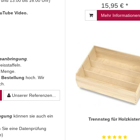
 und 13.00 bis 16.00 Uhr)
15,95 € *
uTube Video.
Mehr Informationen
beanbringung
.
eisstaffeln.
n Menge.
 Bestellung
hoch. Wir
ich.
Unserer Referenzen...
ingung
können sie auch ein
Trennsteg für Holzkiste
 Sie eine Datenprüfung
e)