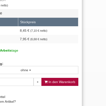
 netto)
se
Stückpreis
8,45 €
(7,10 € netto)
7,95 €
(6,68 € netto)
Arbeits
tage
g:
ohne
+
In den Warenkorb
ttel
m Artikel?