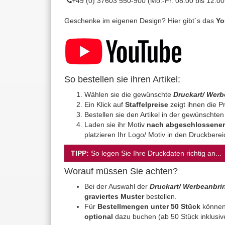
+49 (0) 37603 550-900 (Mo.-Fr. 08.00 bis 12.00
Geschenke im eigenen Design? Hier gibt´s das
Yo
So bestellen sie ihren Artikel:
Wählen sie die gewünschte
Druckart/ Wer
Ein Klick auf
Staffelpreise
zeigt ihnen die Pr
Bestellen sie den Artikel in der gewünschte
Laden sie ihr Motiv
nach abgeschlossener
platzieren Ihr Logo/ Motiv in den Druckbere
TIPP:
So legen Sie Ihre Druckdaten richtig an...
Worauf müssen Sie achten?
Bei der Auswahl der
Druckart/ Werbeanbr
graviertes Muster
bestellen.
Für
Bestellmengen unter 50 Stück
können
optional
dazu buchen (ab 50 Stück inklusiv