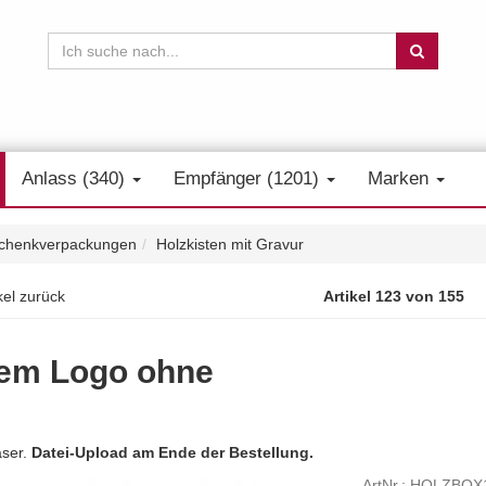
Anlass (340)
Empfänger (1201)
Marken
chenkverpackungen
Holzkisten mit Gravur
kel zurück
Artikel 123 von 155
enem Logo ohne
äser.
Datei-Upload am Ende der Bestellung.
ArtNr.: HOLZBO