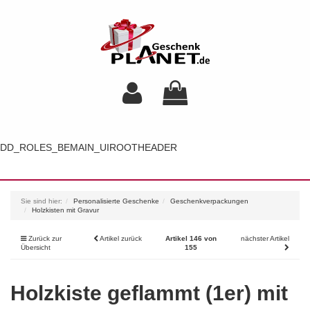
DD_ROLES_BEMAIN_UIROOTHEADER
Toggl
navig
Sie sind hier:
Personalisierte Geschenke
Geschenkverpackungen
Holzkisten mit Gravur
Zurück zur
Artikel zurück
Artikel 146 von
nächster Artikel
Übersicht
155
Holzkiste geflammt (1er) mit