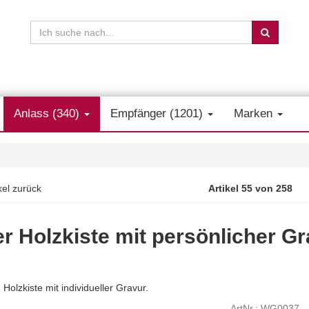
Anlass (340)
Empfänger (1201)
Marken
kel zurück
Artikel 55 von 258
er Holzkiste mit persönlicher G
olzkiste mit individueller Gravur.
ArtNr.: WG0037