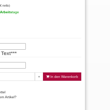
€ netto)
Arbeits
tage
Text***
+
In den Warenkorb
ttel
m Artikel?