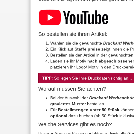
So bestellen sie ihren Artikel:
Wählen sie die gewünschte
Druckart/ Wer
Ein Klick auf
Staffelpreise
zeigt ihnen die Pr
Bestellen sie den Artikel in der gewünschte
Laden sie ihr Motiv
nach abgeschlossener
platzieren Ihr Logo/ Motiv in den Druckbere
TIPP:
So legen Sie Ihre Druckdaten richtig an...
Worauf müssen Sie achten?
Bei der Auswahl der
Druckart/ Werbeanbr
graviertes Muster
bestellen.
Für
Bestellmengen unter 50 Stück
können
optional
dazu buchen (ab 50 Stück inklusiv
Welche Services gibt es noch?
Unserer Services für ein perfektes, individuelle 