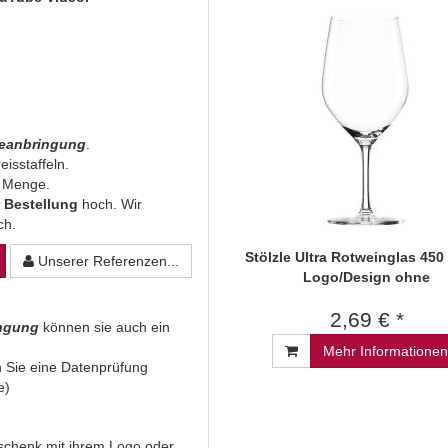
beanbringung
.
eisstaffeln.
n Menge.
 Bestellung
hoch. Wir
ich.
Stölzle Ultra Rotweinglas 450 
Unserer Referenzen...
Logo/Design ohne
2,69 € *
ingung
können sie auch ein
Mehr Informationen
 Sie eine Datenprüfung
e)
Geschenk mit ihrem Logo oder