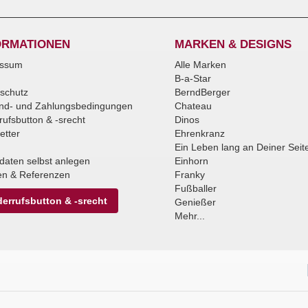
ORMATIONEN
MARKEN & DESIGNS
essum
Alle Marken
B-a-Star
schutz
BerndBerger
nd- und Zahlungsbedingungen
Chateau
rufsbutton & -srecht
Dinos
etter
Ehrenkranz
Ein Leben lang an Deiner Seit
daten selbst anlegen
Einhorn
n & Referenzen
Franky
Fußballer
errufsbutton & -srecht
Genießer
Mehr...