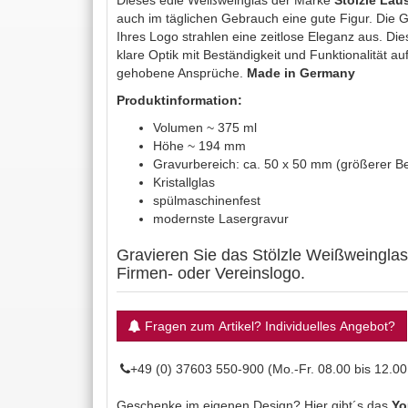
Dieses edle Weißweinglas der Marke
Stölzle Laus
auch im täglichen Gebrauch eine gute Figur. Die G
Ihres Logo strahlen eine zeitlose Eleganz aus. Di
klare Optik mit Beständigkeit und Funktionalität au
gehobene Ansprüche.
Made in Germany
Produktinformation:
Volumen ~ 375 ml
Höhe ~ 194 mm
Gravurbereich: ca. 50 x 50 mm (größerer Be
Kristallglas
spülmaschinenfest
modernste Lasergravur
Gravieren Sie das Stölzle Weißweinglas
Firmen- oder Vereinslogo.
Fragen zum Artikel? Individuelles Angebot?
+49 (0) 37603 550-900 (Mo.-Fr. 08.00 bis 12.00
Geschenke im eigenen Design? Hier gibt´s das
Yo