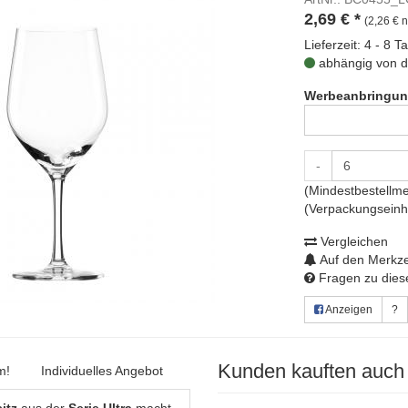
2,69
€
*
(2,26 € n
Lieferzeit: 4 - 8 T
abhängig von d
Werbeanbringun
-
(Mindestbestellme
(Verpackungseinhe
Vergleichen
Auf den Merkze
Fragen zu diese
Anzeigen
?
Kunden kauften auch
m!
Individuelles Angebot