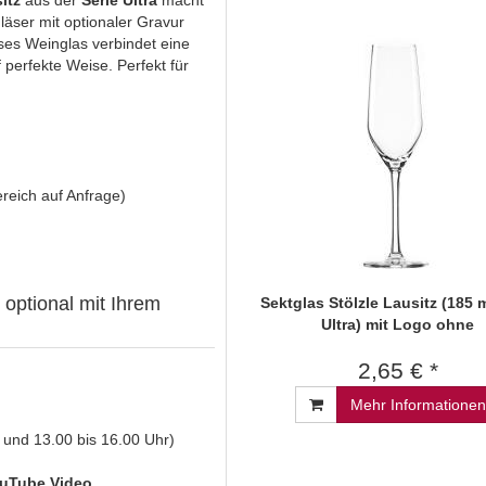
itz
aus der
Serie Ultra
macht
läser mit optionaler Gravur
eses Weinglas verbindet eine
f perfekte Weise. Perfekt für
reich auf Anfrage)
 optional mit Ihrem
Sektglas Stölzle Lausitz (185 m
Ultra) mit Logo ohne
2,65 € *
Mehr Informationen
 und 13.00 bis 16.00 Uhr)
uTube Video.