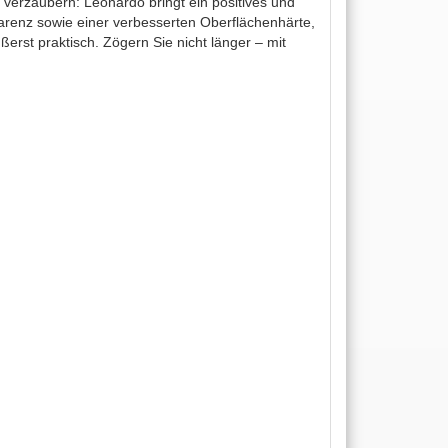
r verzaubern: Leonardo bringt ein positives und
parenz sowie einer verbesserten Oberflächenhärte,
rst praktisch. Zögern Sie nicht länger – mit