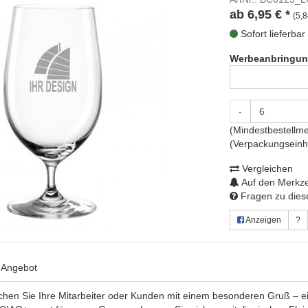
ab
6,95
€
*
(5,8
Sofort lieferbar
Werbeanbringun
-
(Mindestbestellme
(Verpackungseinhe
Vergleichen
Auf den Merkze
Fragen zu diese
Anzeigen
?
s Angebot
schen Sie Ihre Mitarbeiter oder Kunden mit einem besonderen Gruß – e