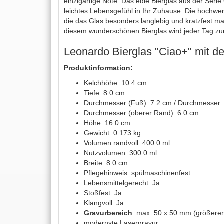
einzigartige Note. Das edle Bierglas aus der Seri
leichtes Lebensgefühl in Ihr Zuhause. Die hochwer
die das Glas besonders langlebig und kratzfest ma
diesem wunderschönen Bierglas wird jeder Tag zu
Leonardo Bierglas "Ciao+" mit 
Produktinformation:
Kelchhöhe: 10.4 cm
Tiefe: 8.0 cm
Durchmesser (Fuß): 7.2 cm / Durchmesser:
Durchmesser (oberer Rand): 6.0 cm
Höhe: 16.0 cm
Gewicht: 0.173 kg
Volumen randvoll: 400.0 ml
Nutzvolumen: 300.0 ml
Breite: 8.0 cm
Pflegehinweis: spülmaschinenfest
Lebensmittelgerecht: Ja
Stoßfest: Ja
Klangvoll: Ja
Gravurbereich
: max. 50 x 50 mm (größerer
modernste Lasergravur