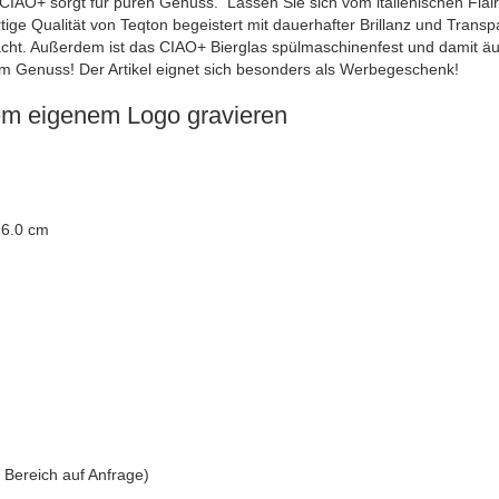
e CIAO+ sorgt für puren Genuss. Lassen Sie sich vom italienischen Flai
tige Qualität von Teqton begeistert mit dauerhafter Brillanz und Trans
cht. Außerdem ist das CIAO+ Bierglas spülmaschinenfest und damit äuße
m Genuss! Der Artikel eignet sich besonders als Werbegeschenk!
dem eigenem Logo gravieren
 6.0 cm
 Bereich auf Anfrage)