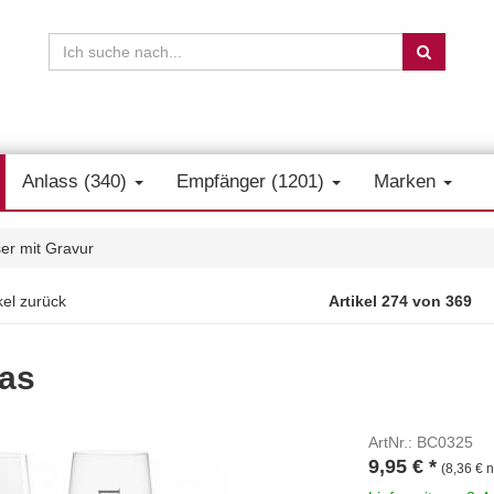
Anlass (340)
Empfänger (1201)
Marken
er mit Gravur
kel zurück
Artikel 274 von 369
las
ArtNr.: BC0325
9,95
€
*
(8,36 € n