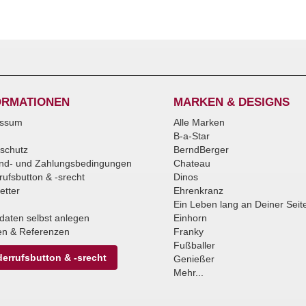
ORMATIONEN
MARKEN & DESIGNS
essum
Alle Marken
B-a-Star
schutz
BerndBerger
nd- und Zahlungsbedingungen
Chateau
rufsbutton & -srecht
Dinos
etter
Ehrenkranz
Ein Leben lang an Deiner Seit
daten selbst anlegen
Einhorn
n & Referenzen
Franky
Fußballer
errufsbutton & -srecht
Genießer
Mehr...