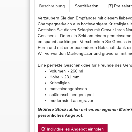
Beschreibung
Spezifikation
[!]
Preisalar
Verzaubern Sie den Empfänger mit diesem liebevol
Champagnerkelch aus hochwertigem Kristallglas ist
Gestalten Sie dieses Sektglas mit Gravur Ihres Na
Geschenk . Denn ein Sekt am einem gemeinsamen
entspannt ausklingen. Verschenken Sie Genuss in
Form und mit einer besonderen Botschaft dank eine
Wir verwenden Markengläser und gravieren mit mo
Eine perfekte
Geschenkidee
für Freunde des Gen
Volumen ~ 260 ml
Höhe ~ 231 mm
Kristallglas
maschinengeblasen
spülmaschinengeeignet
modernste Lasergravur
Größere Stückzahlen mit einem eigenen Motiv
persönliches Angebot.
.
Individuelles Angebot einholen