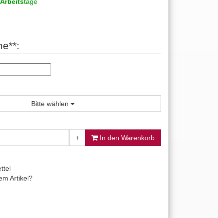
Arbeits
tage
e**:
Bitte wählen
+
In den Warenkorb
ttel
m Artikel?