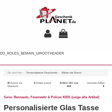
DD_ROLES_BEMAIN_UIROOTHEADER
Toggl
navig
Sie sind hier:
Personalisierte Geschenke
Gläser mit Gravur
Zurück zur
Artikel zurück
Artikel 181 von
nächster Artikel
Übersicht
369
Serie: Rennauto, Feuerwehr & Polizei KIDS (zeige alle Artikel)
Personalisierte Glas Tasse