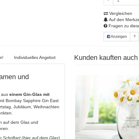
-
Vergleichen
Auf den Merkze
Fragen zu diese
Anzeigen
?
Kunden kauften auch
m!
Individuelles Angebot
Namen und
 aus
einem Gin-Glas mit
 mit Bombay Sapphire Gin East
rtstag, Jubiläum, Weihnachten
enkten.
n auf dem Glas und
eren.
 Schriftart (hier auf dem Glas)