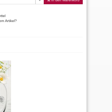
+
In den Warenkorb
ttel
m Artikel?