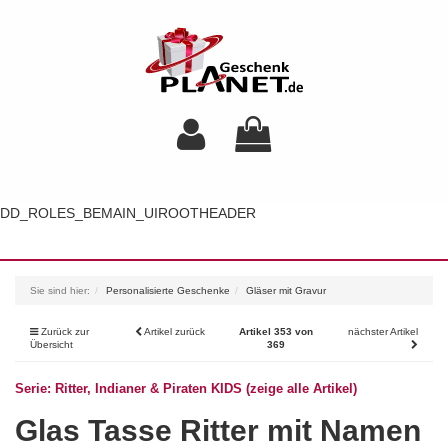
DD_ROLES_BEMAIN_UIROOTHEADER
Toggl
navig
Sie sind hier:
Personalisierte Geschenke
Gläser mit Gravur
Zurück zur
Artikel zurück
Artikel 353 von
nächster Artikel
Übersicht
369
Serie: Ritter, Indianer & Piraten KIDS (zeige alle Artikel)
Glas Tasse Ritter mit Namen