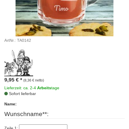
ArtNr.: TA0142
9,95
€
*
(8,36 € netto)
Lieferzeit: ca. 2-4
Arbeits
tage
Sofort lieferbar
Name:
Wunschname**:
Zeile 1: