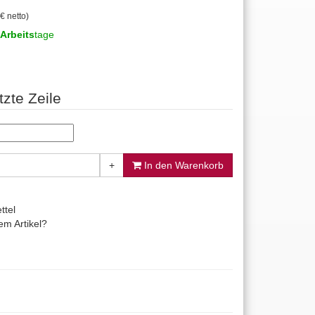
€ netto)
Arbeits
tage
tzte Zeile
+
In den Warenkorb
ttel
m Artikel?