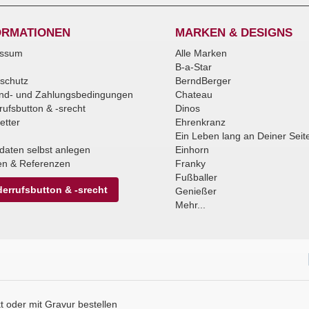
ORMATIONEN
MARKEN & DESIGNS
essum
Alle Marken
B-a-Star
schutz
BerndBerger
nd- und Zahlungsbedingungen
Chateau
rufsbutton & -srecht
Dinos
etter
Ehrenkranz
Ein Leben lang an Deiner Seit
daten selbst anlegen
Einhorn
n & Referenzen
Franky
Fußballer
errufsbutton & -srecht
Genießer
Mehr...
 oder mit Gravur bestellen