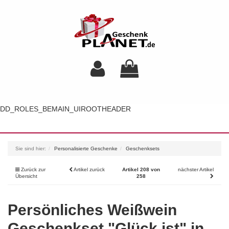
DD_ROLES_BEMAIN_UIROOTHEADER
Toggl
navig
Sie sind hier:
Personalisierte Geschenke
Geschenksets
Zurück zur
Artikel zurück
Artikel 208 von
nächster Artikel
Übersicht
258
Persönliches Weißwein
Geschenkset "Glück ist" in