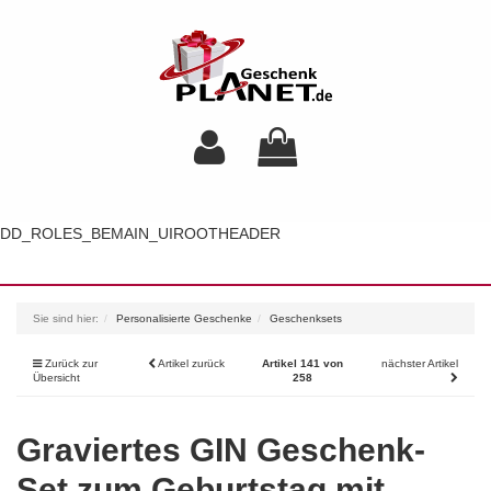
DD_ROLES_BEMAIN_UIROOTHEADER
Toggl
navig
Sie sind hier:
Personalisierte Geschenke
Geschenksets
Zurück zur
Artikel zurück
Artikel 141 von
nächster Artikel
Übersicht
258
Graviertes GIN Geschenk-
Set zum Geburtstag mit