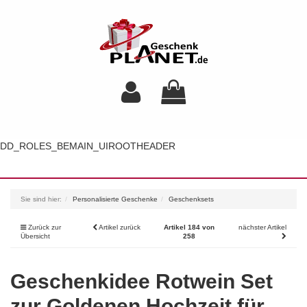
DD_ROLES_BEMAIN_UIROOTHEADER
Toggl
navig
Sie sind hier:
Personalisierte Geschenke
Geschenksets
Zurück zur
Artikel zurück
Artikel 184 von
nächster Artikel
Übersicht
258
Geschenkidee Rotwein Set
zur Goldenen Hochzeit für