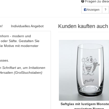
Fragen zu diese
Anzeigen
?
Kunden kauften auch
m!
Individuelles Angebot
Einhorn - modern und
r oder Säfte. Gestalten Sie
die Motive mit modernster
usses.
Schriftart an, um Irritationen
 Versalien (Großbuchstaben)
Saftglas mit lustigem Monst
graviertem Namen