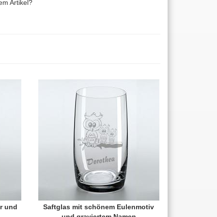
m Artikel?
er und
Saftglas mit schönem Eulenmotiv
und graviertem Namen