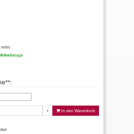
 netto)
Arbeits
tage
e**:
+
In den Warenkorb
ttel