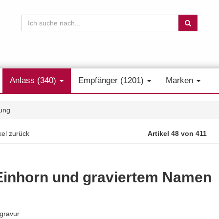
Anlass (340)
Empfänger (1201)
Marken
ung
kel zurück
Artikel 48 von 411
Einhorn und graviertem Namen
sgravur