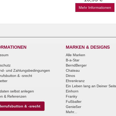
Mehr Informationen
ORMATIONEN
MARKEN & DESIGNS
essum
Alle Marken
B-a-Star
schutz
BerndBerger
nd- und Zahlungsbedingungen
Chateau
rufsbutton & -srecht
Dinos
etter
Ehrenkranz
Ein Leben lang an Deiner Seit
daten selbst anlegen
Einhorn
n & Referenzen
Franky
Fußballer
errufsbutton & -srecht
Genießer
Mehr...