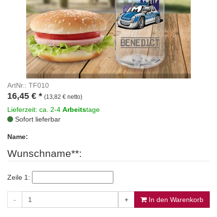
ArtNr.: TF010
16,45
€
*
(13,82 € netto)
Lieferzeit: ca. 2-4
Arbeits
tage
Sofort lieferbar
Name:
Wunschname**:
Zeile 1:
-
+
In den Warenkorb