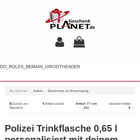
DD_ROLES_BEMAIN_UIROOTHEADER
Toggl
navig
Sie sind hier:
Anlass
Geschenke zur Einschulung
Zurück zur
Artikel zurück
Artikel 77 von
nächster Artikel
Übersicht
411
Polizei Trinkflasche 0,65 l
personalisiert mit deinem