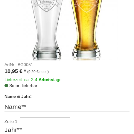
ArtNr.: BG0051
10,95
€
*
(9,20 € netto)
Lieferzeit: ca. 2-4
Arbeits
tage
Sofort lieferbar
Name & Jahr:
Name**
Zeile 1:
Jahr**