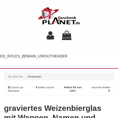
DD_ROLES_BEMAIN_UIROOTHEADER
Toggl
navig
Sie sind hier:
Empfänger
Zurück zur
Artikel zurück
Artikel 69 von
nächster Artikel
Übersicht
1201
graviertes Weizenbierglas
mit Wappen, Namen und