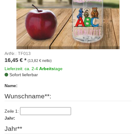
ArtNr.: TF013
16,45
€
*
(13,82 € netto)
Lieferzeit: ca. 2-4
Arbeits
tage
Sofort lieferbar
Name:
Wunschname**:
Zeile 1:
Jahr:
Jahr**