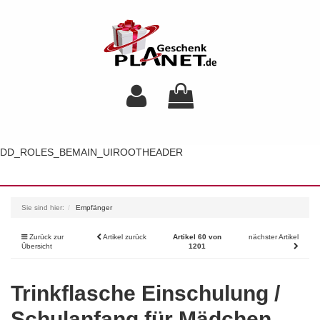
DD_ROLES_BEMAIN_UIROOTHEADER
Toggl
navig
Sie sind hier:
Empfänger
Zurück zur
Artikel zurück
Artikel 60 von
nächster Artikel
Übersicht
1201
Trinkflasche Einschulung /
Schulanfang für Mädchen