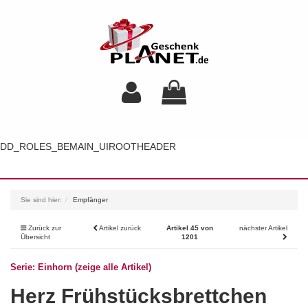
DD_ROLES_BEMAIN_UIROOTHEADER
Toggl
navig
Sie sind hier:
Empfänger
Zurück zur
Artikel zurück
Artikel 45 von
nächster Artikel
Übersicht
1201
Serie: Einhorn (zeige alle Artikel)
Herz Frühstücksbrettchen