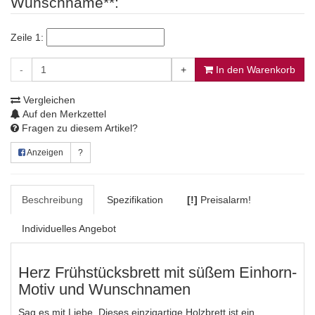
Wunschname**:
Zeile 1:
-
+
In den Warenkorb
Vergleichen
Auf den Merkzettel
Fragen zu diesem Artikel?
Anzeigen
?
Beschreibung
Spezifikation
[!]
Preisalarm!
Individuelles Angebot
Herz Frühstücksbrett mit süßem Einhorn-
Motiv und Wunschnamen
Sag es mit Liebe. Dieses einzigartige Holzbrett ist ein