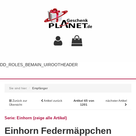
DD_ROLES_BEMAIN_UIROOTHEADER
Toggl
navig
Sie sind hier:
Empfänger
Zurück zur
Artikel zurück
Artikel 65 von
nächster Artikel
Übersicht
1201
Serie: Einhorn (zeige alle Artikel)
Einhorn Federmäppchen