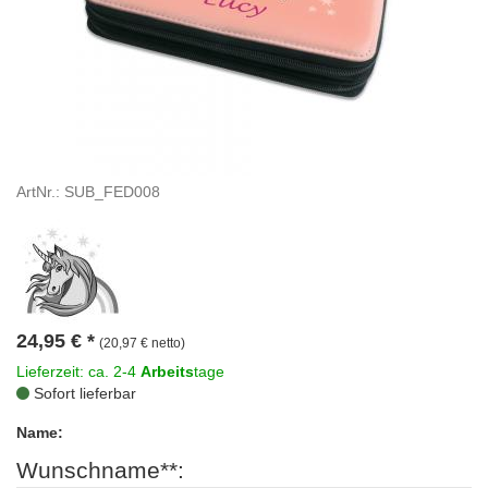
ArtNr.: SUB_FED008
24,95
€
*
(20,97 € netto)
Lieferzeit: ca. 2-4
Arbeits
tage
Sofort lieferbar
Name:
Wunschname**: