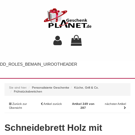
DD_ROLES_BEMAIN_UIROOTHEADER
Toggl
navig
Sie sind hier:
Personalisierte Geschenke
Küche, Grill & Co.
Frühstücksbrettchen
Zurück zur
Artikel zurück
Artikel 249 von
nächster Artikel
Übersicht
287
Schneidebrett Holz mit